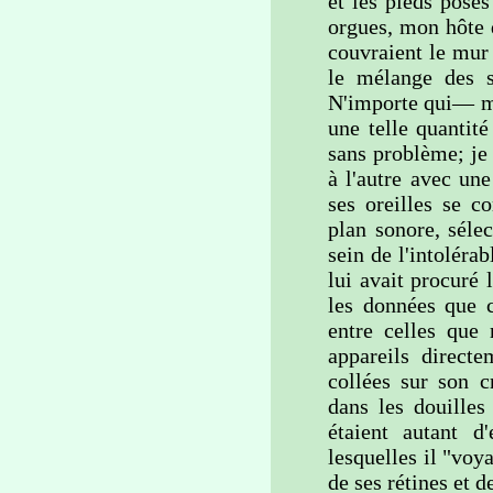
et les pieds posés
orgues, mon hôte d
couvraient le mur 
le mélange des s
N'importe qui— m
une telle quantité
sans problème; je
à l'autre avec une
ses oreilles se c
plan sonore, sélec
sein de l'intolér
lui avait procuré
les données que c
entre celles que 
appareils directe
collées sur son c
dans les douilles
étaient autant d'
lesquelles il "voya
de ses rétines et 