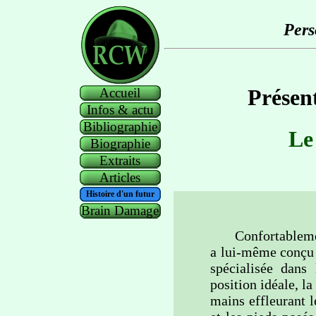
Per
Présen
Accueil
Infos & actu
Bibliographie
Le
Biographie
Extraits
Articles
Histoire d'un futur
Brain Damage
Confortablement 
a lui-même conçu e
spécialisée dans 
position idéale, l
mains effleurant 