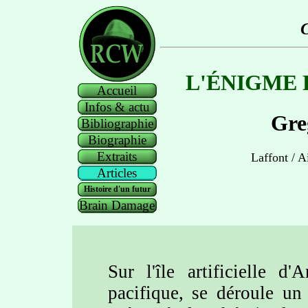
C
L'ÉNIGME 
Accueil
Infos & actu
Gre
Bibliographie
Biographie
Extraits
Laffont / A
Articles
Histoire d'un futur
Brain Damage
Sur l'île artificielle d
pacifique, se déroule un